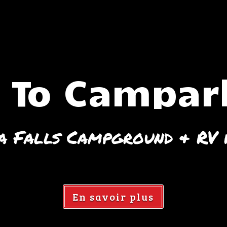
 To Campark
a Falls Campground & RV 
En savoir plus