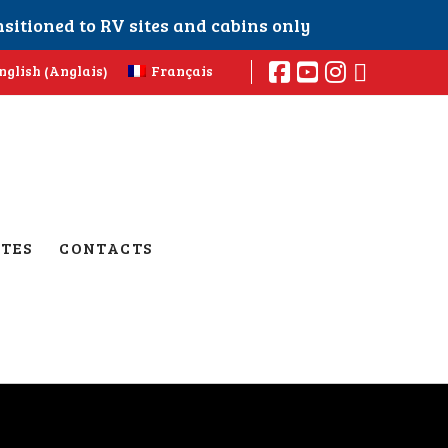
sitioned to RV sites and cabins only
Anglais
nglish
Français
(
)
TES
CONTACTS