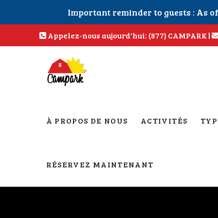
Important reminder to guests : As o
Appelez-nous aujourd'hui: (877) CAMPARK
|
À PROPOS DE NOUS
ACTIVITÉS
TYP
RÉSERVEZ MAINTENANT