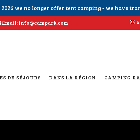
f 2026 we no longer offer tent camping - we have tran
E
Email: info@campark.com
ES DE SÉJOURS
DANS LA RÉGION
CAMPING RA